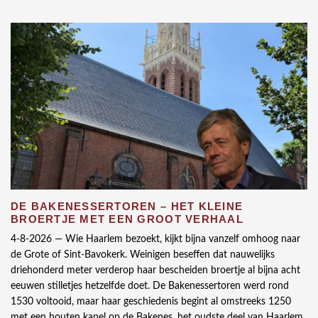
DE BAKENESSERTOREN – HET KLEINE
BROERTJE MET EEN GROOT VERHAAL
4-8-2026 —
Wie Haarlem bezoekt, kijkt bijna vanzelf omhoog naar
de Grote of Sint-Bavokerk. Weinigen beseffen dat nauwelijks
driehonderd meter verderop haar bescheiden broertje al bijna acht
eeuwen stilletjes hetzelfde doet. De Bakenessertoren werd rond
1530 voltooid, maar haar geschiedenis begint al omstreeks 1250
met een houten kapel op de Bakenes, het oudste deel van Haarlem.