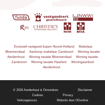
Exclusief vastgoed kopen Noord-Holland
Makelaar
Bloemendaal
Aankoop makelaar Zandvoort
Woning taxatie
Aerdenhout
Woning taxatie Bloemendaal
Woning taxatie
Zandvoort
Woning taxatie Haarlem
Woningaanbod
Aerdenhout
© 2026 Aerdenhout & Omstreken
Disclaimer
Cookies
Privacy
Verkoopproces
Website door OGonline