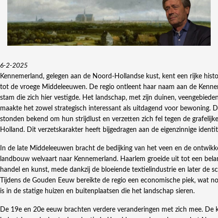
6-2-2025
Kennemerland, gelegen aan de Noord-Hollandse kust, kent een rijke histo
tot de vroege Middeleeuwen. De regio ontleent haar naam aan de Kennem
stam die zich hier vestigde. Het landschap, met zijn duinen, veengebiede
maakte het zowel strategisch interessant als uitdagend voor bewoning.
stonden bekend om hun strijdlust en verzetten zich fel tegen de grafelij
Holland. Dit verzetskarakter heeft bijgedragen aan de eigenzinnige identit
In de late Middeleeuwen bracht de bedijking van het veen en de ontwikk
landbouw welvaart naar Kennemerland. Haarlem groeide uit tot een bela
handel en kunst, mede dankzij de bloeiende textielindustrie en later de sc
Tijdens de Gouden Eeuw bereikte de regio een economische piek, wat nog
is in de statige huizen en buitenplaatsen die het landschap sieren.
De 19e en 20e eeuw brachten verdere veranderingen met zich mee. De 