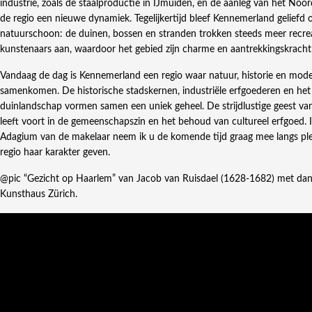
industrie, zoals de staalproductie in IJmuiden, en de aanleg van het Noo
de regio een nieuwe dynamiek. Tegelijkertijd bleef Kennemerland geliefd 
natuurschoon: de duinen, bossen en stranden trokken steeds meer recr
kunstenaars aan, waardoor het gebied zijn charme en aantrekkingskracht 
Vandaag de dag is Kennemerland een regio waar natuur, historie en mod
samenkomen. De historische stadskernen, industriële erfgoederen en het 
duinlandschap vormen samen een uniek geheel. De strijdlustige geest v
leeft voort in de gemeenschapszin en het behoud van cultureel erfgoed. 
Adagium van de makelaar neem ik u de komende tijd graag mee langs pl
regio haar karakter geven.
@pic “Gezicht op Haarlem” van Jacob van Ruisdael (1628-1682) met dan
Kunsthaus Zürich.