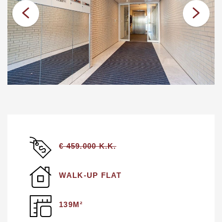
€ 459.000 K.K.
WALK-UP FLAT
139M²