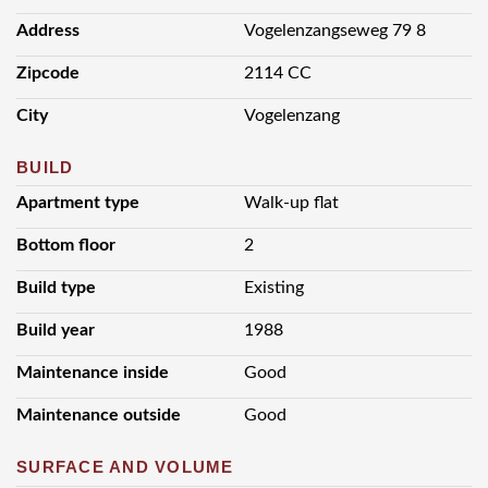
Algemeen:
Address
Vogelenzangseweg 79 8
- Bouwjaar: 1988.
Zipcode
2114 CC
- Bruto oppervlakte.: ca. 165m² incl. terras 26m².
City
Vogelenzang
- Inhoud: ca. 360m³.
- Gehele appartement voorzien van dubbel glas, muur- en
BUILD
kapisolatie.
- CV-ketel Nefit Ecomline HR 2000 combi.
Apartment type
Walk-up flat
- Mechanische ventilatie alle natte ruimten.
- Woonkamer met gasgestookte openhaard.
Bottom floor
2
- Terras in L-vorm 26m² N.W.
Build type
Existing
- Parkeerplaats in de basement.
- Servicekosten € 236,-- per maand.
Build year
1988
- Oplevering in overleg.
- Uw bezichtiging meer dan waard!
Maintenance inside
Good
Maintenance outside
Good
SURFACE AND VOLUME