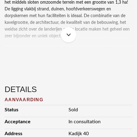
het middels sloten omzoomde terrein met een grootte van 1,3 ha!
De ligging vlakbij strand, duinen, hoofdverkeerswegen en
dorpskernen met hun faciliteiten is ideaal. De combinatie van de
kavelgrootte, de architectuur, de kwaliteit van de bebouwing, het
weidse zicht over de landerijen en de locatie maken het geheel een
zeer bijzonder en uniek object.
Kelder: In te delen kelder 142m² met een hoogte van 2,85m¹ voor
bijvoorbeeld een gym, thermen, wijn-, provisiekelder en
homecinema.
Begane grond: Centraal geplaatst entree, hal 12m² met een hoogte
van 6,40m¹, meterkast, garderobe 6,5m², gasten-wc met fonteintje,
DETAILS
bijkeuken 10m² met aansluiting wasmachine, -droger en 2e entree,
eet-studeerkamer 20m² met deur naar de tuin, woonkeuken 26m²
AANVAARDING
met twee deuren naar de tuin en toegang naar de kelder met een
Status
Sold
vaste trap, woonkamer 56m², trap naar …..
Acceptance
In consultation
1e verdieping: Overloop 10m² met vide, wc met fonteintje,
slaapkamer (1) 20m², slaapkamer (2) 22m², badkamer met bad,
Address
Kadijk 40
inloopdouche, wastafel, handdoekradiator en vloerverwarming,