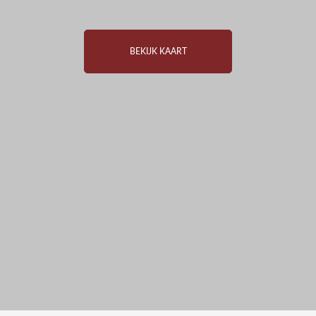
van de architect.
• HWA en vuilwater zijn gescheiden aangesloten op respectievelijk
sloot en riool.
BEKIJK KAART