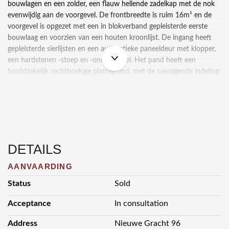
bouwlagen en een zolder, een flauw hellende zadelkap met de nok
evenwijdig aan de voorgevel. De frontbreedte is ruim 16m¹ en de
voorgevel is opgezet met een in blokverband gepleisterde eerste
bouwlaag en voorzien van een houten kroonlijst. De ingang heeft
gepleisterde sierlijsten en een authentieke paneeldeur met klopper,
een hardstenen -stoep en -onderdorpel. Het pand heeft een
hoofdzakelijk rechthoekige plattegrond, met de navolgende indeling:
Basement: Gewelfde wijnkelder 12m²
Parterre: Entree, monumentale overweldigende hal 25m² met
marmeren vloeren en dito lambrisering, royale uit Eikenhout
gestoken deuren, lift, meerdere kasten, garderobe 2m², toegang
DETAILS
kelder, gasten wc met fonteintje en 2e entree naar de tuin. Voorts
een werkkamer 24m², keuken met kook- en eetgedeelte 20m² met
AANVAARDING
toegang naar de tuin, badkamer 4m², stookruimte 3m², kamer en
Status
Sold
suite met serre 68m² met dubbele deuren naar de achtertuin, 2e
keuken 10m², tuinkamer 8m², afgesloten trappenhuis vanuit de hal
Acceptance
In consultation
naar …...
Address
Nieuwe Gracht 96
1e Etage: Overloop 8m² met deur naar balkon, wc, tussenkamer