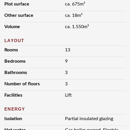
Plot surface
ca. 675m²
- Gemeentelijk monument.
- Bestemming: Gemengd-4.
Other surface
ca. 18m²
Volume
ca. 1.550m³
LAYOUT
Rooms
13
Bedrooms
9
Bathrooms
3
Number of floors
3
Facilities
Lift
ENERGY
Isolation
Partial insulated glazing
Hot water
Gas boiler owned, Electric