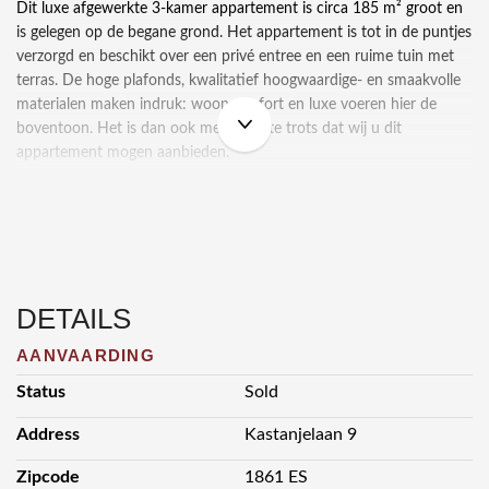
Dit luxe afgewerkte 3-kamer appartement is circa 185 m² groot en
is gelegen op de begane grond. Het appartement is tot in de puntjes
verzorgd en beschikt over een privé entree en een ruime tuin met
terras. De hoge plafonds, kwalitatief hoogwaardige- en smaakvolle
materialen maken indruk: wooncomfort en luxe voeren hier de
boventoon. Het is dan ook met gepaste trots dat wij u dit
appartement mogen aanbieden.
Indeling:
Bij binnenkomst is het meteen duidelijk, dit appartement is “one of
a kind’. De ruime hal biedt toegang een ruime slaapkamer, een
separaat toilet en de royale living.
DETAILS
De ruime slaapkamer bevindt zich aan de voorzijde, met eigen
badkamer en serre, welke nu in gebruik is als inloopkast. De serre is
AANVAARDING
volledig omringd door hoge ramen, waardoor deze ruimte ook als
Status
Sold
fijne werkplek kan dienen. De aansluitende badkamer is voorzien
van toilet, wastafel, radiator en inloopdouche.
Address
Kastanjelaan 9
Vanuit de hal betreedt u de royale living met visgraat- PVC vloer
Zipcode
1861 ES
vanwaar een spectaculair uitzicht. De living biedt een sfeervol