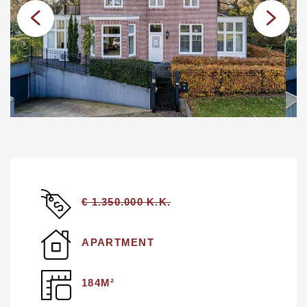
€ 1.350.000 K.K.
APARTMENT
184M²