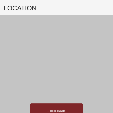
- Drie parkeerplaatsen in de ondergrondse parkeergarage.
LOCATION
- Directe lift vanuit parking naar verdieping
- Volledig voorzien van vloerverwarming
- Mogelijkheid tot het creëren van een 3e slaapkamer
- VVE € 648,- per maand (dit is inclusief voorschot kosten g/w/e,
onderhoud van het appartementencomplex, schoonmaak van de
buitenbeglazing etc.)
BEKIJK KAART