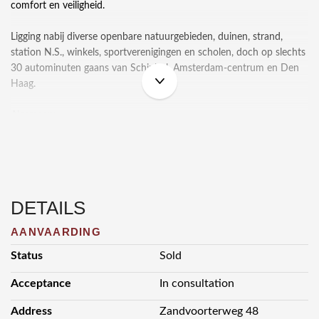
comfort en veiligheid.
Ligging nabij diverse openbare natuurgebieden, duinen, strand,
station N.S., winkels, sportverenigingen en scholen, doch op slechts
30 autominuten gaans van Schiphol, Amsterdam-centrum en Den
Haag.
Algemeen:
• Bouwplan dient nog ingediend te worden, maar valt binnen de
bepalingen van het vigerend bestemmingsplan.
• Bouwplan en platte gronden in 2D en 3D ter inzage.
• Garage rietgdekt 84m², inhoud ca. 380m³, voorzien van:
DETAILS
- Bronbemaling t.b.v. de tuin
- Alarminstallatie
AANVAARDING
- Zolder middels vlizo trap 84m²
Status
Sold
- Betonnen doorlopende vloer
• Oplevering in overleg.
Acceptance
In consultation
Address
Zandvoorterweg 48