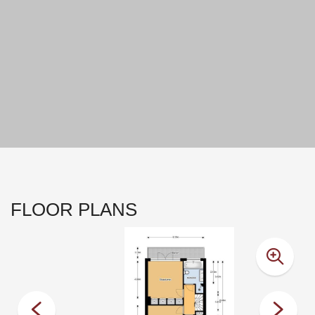
- In 2008 geheel gerenoveerd/gemoderniseerd;
- Goed onderhouden;
- Bouwtechnische rapportage (2015) beschikbaar;
- Buitenwerk geheel geschilderd in 2008, bijgewerkt in 2014/2015.
- Goed geïsoleerd;
- Hoge plafonds van ca. 2,70 m;
- Elektra: 10 groepen met aardlekschakelaars;
- Energiezuinige ATAG/Siemens inbouwapparatuur in keuken;
- Rails voor ophangen kunst in meeste vertrekken;
- Achtertuin ook via achterom bereikbaar;
- Voorzien van brand-/rookmelder;
- Uitbouwmogelijkheden;
- Aanvaarding / oplevering in overleg.
FLOOR PLANS
Duurzaamheid
Door het toepassen van diverse energiebesparende maatregelen
heeft de woning een gunstig energielabel [B] (rapportage
beschikbaar) en een daarmee samenhangend relatief gunstig
energieverbruik. Belangrijke getroffen energiebesparende
maatregelen: