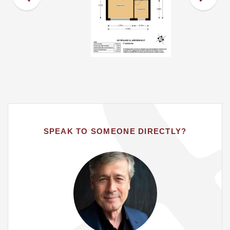
- Vloerisolatie op de begane grond
- Dakisolatie
- Toepassing van (dubbel) HR++ isolatieglas
- Remeha HR-107 combiketel (2014)
- Geïsoleerde water- en CV-leidingen
- Energie zuinige (keuken)apparatuur
- LED verlichting op diverse plekken
- Waterbesparende kranen
SPEAK TO SOMEONE DIRECTLY?