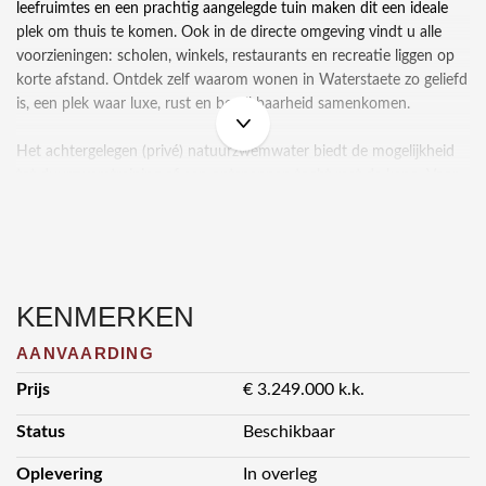
leefruimtes en een prachtig aangelegde tuin maken dit een ideale
plek om thuis te komen. Ook in de directe omgeving vindt u alle
voorzieningen: scholen, winkels, restaurants en recreatie liggen op
korte afstand. Ontdek zelf waarom wonen in Waterstaete zo geliefd
is, een plek waar luxe, rust en bereikbaarheid samenkomen.
Het achtergelegen (privé) natuurzwemwater biedt de mogelijkheid
tot duurzwemtraining of een ontspannen tocht met de kano. Voor
hardlopers liggen de paden van het nabijgelegen park letterlijk voor
de deur, terwijl de uitgebreide fitnessruimte met sauna in het
souterrain de ideale plek is voor krachttraining en herstel. Een
woning die niet alleen rust en luxe biedt, maar ook volop ruimte om
actief en gezond te leven.
KENMERKEN
De villa beschikt over een in- en uitrit met in de voortuin
AANVAARDING
parkeergelegenheid voor drie à vier auto’s. Daarnaast is er een
Prijs
€ 3.249.000 k.k.
ruime fietsenberging en wordt het aanzicht verfraaid door een
klassieke fontein met een speciaal ontworpen fonteinornament.
Status
Beschikbaar
Bordestrap met grote dubbele deuren, indrukwekkende
Oplevering
In overleg
ontvangsthal met ronde lichtkoepel met daglicht toetreding en een