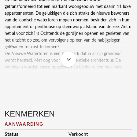
getransformeerd tot een markant woongebouw met daarin 11 luxe
appartementen. De gelukkigen die zich straks de nieuwe bewoners
van de iconische watertoren mogen noemen, bevinden zich in hun
appartement of penthouse op steenworp afstand van de zee. Ziet u
het al voor zich? ‘s Ochtends de gordijnen openen en genieten van
het uitzicht op zee, om vervolgens op een van de nabijgelegen
golfbanen tot rust te komen?
De Nieuwe Watertoren is een landmark dat in al zijn grandeur
wordt hersteld. Met oog voor de authentieke architectuur. De
woningen worden casco opgeleverd en bieden u een maximale
flexibiliteit in inrichting, afwerking en de te creëren sfeer. Bekijk de
verschillende video’s waarin de ontwikkelaar, de architect en
Zandvoortse ondernemers vertellen over deze once in a lifetime-
kans om te wonen aan zee.
Omgeving
KENMERKEN
Wonen aan zee, zoals dat nergens anders kan in Nederland. Een
fabuleuze plek: in de duinen, pal aan het strand. En met elke dag
AANVAARDING
weer een adembenemend uitzicht. Alleen al de locatie spreekt tot
Status
Verkocht
de verbeelding. Tel daar het unieke gebouw bij op en u weet: dit is