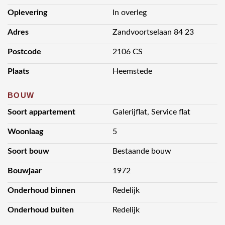
- Servicekosten € 415,-- per maand incl. warm/koud water en
Oplevering
In overleg
verwarming.
- Aansluiting op 24 uur alarmsysteem.
Adres
Zandvoortselaan 84 23
- Mogelijkheid tot het bestellen van maaltijden.
- Kennismakingsgesprek met bestuur.
Postcode
2106 CS
- Eigen receptioniste en huismeester aanwezig.
Plaats
Heemstede
- Tevens te huur voor € 925,00 per maand inclusief servicekosten
warm/koud water en
BOUW
verwarming, exclusief overige energie kosten.
- Oplevering in overleg.
Soort appartement
Galerijflat, Service flat
Woonlaag
5
Soort bouw
Bestaande bouw
Bouwjaar
1972
Onderhoud binnen
Redelijk
Onderhoud buiten
Redelijk