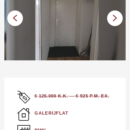
€ 125.000 K.K. — € 925 P.M. EX.
GALERIJFLAT