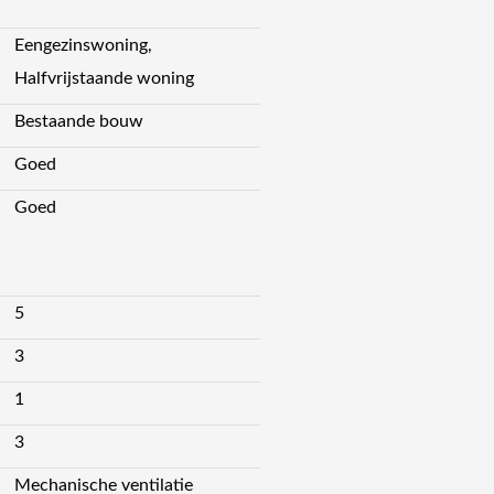
Eengezinswoning,
Halfvrijstaande woning
Bestaande bouw
Goed
Goed
5
3
1
3
Mechanische ventilatie