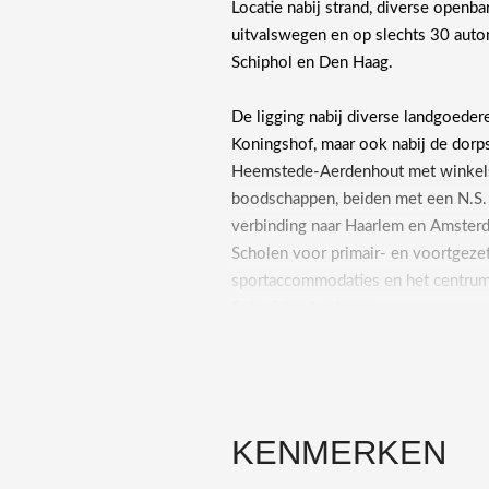
Locatie nabij strand, diverse openba
uitvalswegen en op slechts 30 aut
Schiphol en Den Haag.
De ligging nabij diverse landgoeder
Koningshof, maar ook nabij de dor
Heemstede-Aerdenhout met winkels
boodschappen, beiden met een N.S. station met 
verbinding naar Haarlem en Amsterd
Scholen voor primair- en voortgezet
sportaccommodaties en het centrum
fietsafstand gelegen.
Parterre: Overdekt entree, vestibul
authentiek hoekfonteintje en natuurli
woonkamer 31m² (voormalig en suit
KENMERKEN
keuken 11m² met dubbele spoelbak,
heteluchtoven en 2e entree. Vanuit d