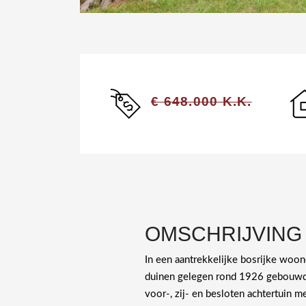
€ 648.000 K.K.
OMSCHRIJVING
In een aantrekkelijke bosrijke wo
duinen gelegen rond 1926 gebouwde 
voor-, zij- en besloten achtertuin m