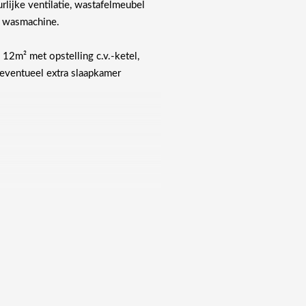
lijke ventilatie, wastafelmeubel
g wasmachine.
 12m² met opstelling c.v.-ketel,
 eventueel extra slaapkamer
Quinta combi ca. 2005.
of kozijnen.
et houten schuur ca. 9m².
rd!