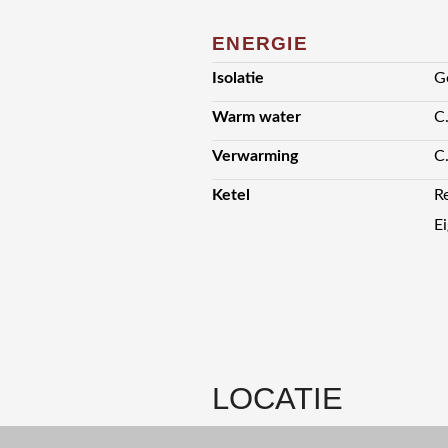
ENERGIE
Isolatie
G
Warm water
C
Verwarming
C
Ketel
R
E
LOCATIE