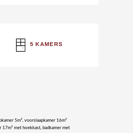
5 KAMERS
aapkamer 5m², voorslaapkamer 16m²
er 17m² met hoekkast, badkamer met