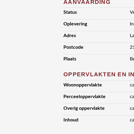
AANVAARDING
Status
V
Oplevering
I
Adres
L
Postcode
2
Plaats
B
OPPERVLAKTEN EN I
Woonoppervlakte
c
Perceeloppervlakte
c
Overig oppervlakte
c
Inhoud
c