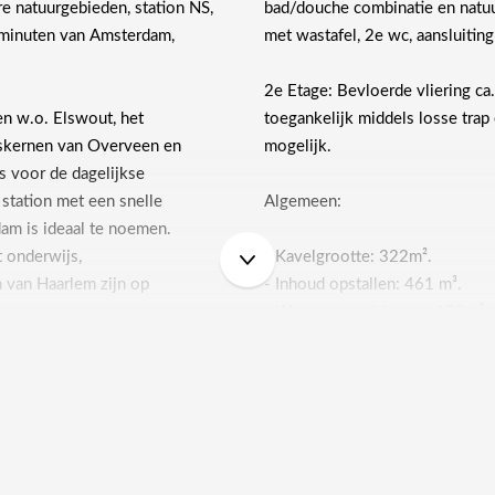
re natuurgebieden, station NS,
bad/douche combinatie en natuur
ominuten van Amsterdam,
met wastafel, 2e wc, aansluitin
2e Etage: Bevloerde vliering ca.
en w.o. Elswout, het
toegankelijk middels losse trap
pskernen van Overveen en
mogelijk.
 voor de dagelijkse
een snelle
Algemeen:
am is ideaal te noemen.
 onderwijs,
- Kavelgrootte: 322m².
 van Haarlem zijn op
- Inhoud opstallen: 461 m³.
- Woonoppervlakte ca. 109m².
- Verwarming C.V. gas Remeha 
e 4m², hal 3m², wc met
- Ventilatie alle natte ruimten.
jke ventilatie, trapkastje,
- Deels dubbel glas met kunstst
e) met erker, uitgebouwde
- Achtertuin ca. 9 meter diep m
 4 pits gascomfort, wasemkap,
- Oplevering in overleg.
e hal, trap naar …..
- Uw bezichtiging meer dan waa