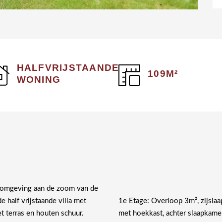
HALFVRIJSTAANDE
109M²
WONING
onomgeving aan de zoom van de
half vrijstaande villa met
1e Etage: Overloop 3m², zijsl
et terras en houten schuur.
met hoekkast, achter slaapkam