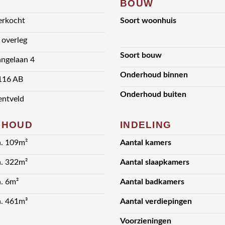
BOUW
erkocht
Soort woonhuis
n overleg
Soort bouw
angelaan 4
Onderhoud binnen
116 AB
Onderhoud buiten
entveld
NHOUD
INDELING
a. 109m²
Aantal kamers
a. 322m²
Aantal slaapkamers
a. 6m²
Aantal badkamers
a. 461m³
Aantal verdiepingen
Voorzieningen