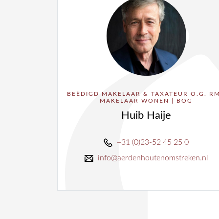
BEËDIGD MAKELAAR & TAXATEUR O.G. RM
MAKELAAR WONEN | BOG
Huib Haije
+31 (0)23-52 45 25 0
info@aerdenhoutenomstreken.nl