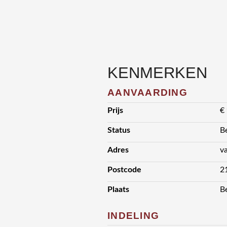
KENMERKEN
AANVAARDING
Prijs
€
Status
B
Adres
v
Postcode
2
Plaats
B
INDELING