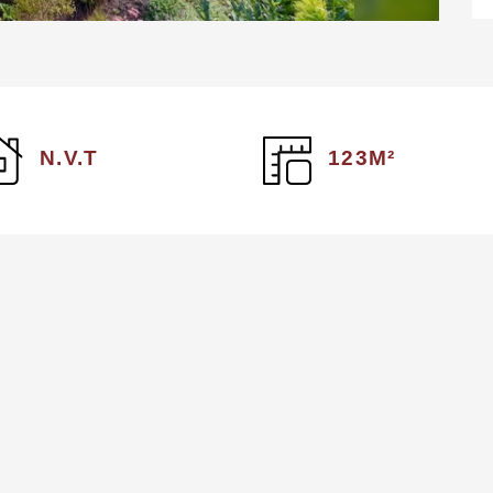
N.V.T
123M²