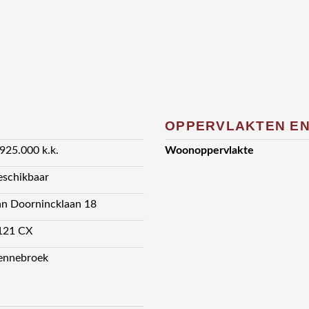
OPPERVLAKTEN EN
 925.000 k.k.
Woonoppervlakte
eschikbaar
an Doornincklaan 18
121 CX
ennebroek