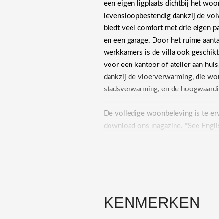
een eigen ligplaats dichtbij het woo
levensloopbestendig dankzij de volw
biedt veel comfort met drie eigen p
en een garage. Door het ruime aant
werkkamers is de villa ook geschikt
voor een kantoor of atelier aan huis
dankzij de vloerverwarming, die wo
stadsverwarming, en de hoogwaardi
De volledige woonbeleving is te er
download ons magazine. *See Englis
Rondleiding
Bij binnenkomst in deze vrijstaande v
hoge ruimtes direct op. Voorin is e
toegang tot de voortuin en oprit. A
KENMERKEN
slaapkamers, twee badkamers met re
De woonkamer en open keuken, bereik