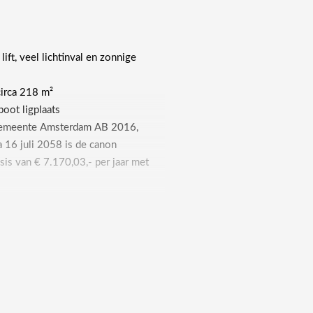
ft, veel lichtinval en zonnige
irca 218 m²
oot ligplaats
 gemeente Amsterdam AB 2016,
 16 juli 2058 is de canon
is van € 7.170,03,- per jaar met
rverwarming en dubbele beglazing
llatie met koppeling naar
et harde schijf
erceel
e nemen