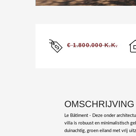
€ 1.800.000 K.K.
OMSCHRIJVING
Le Bâtiment - Deze onder architect
villa is robuust en minimalistisch g
duinachtig, groen eiland met vrij uit