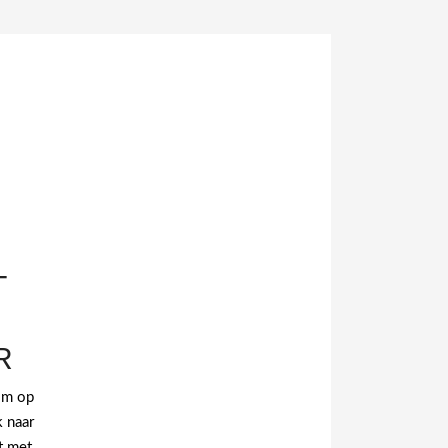
T
R
 om op
 naar
t met