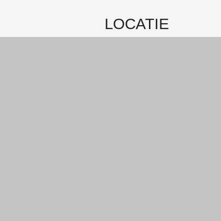
leefomgeving. Daarnaast zijn er ve
LOCATIE