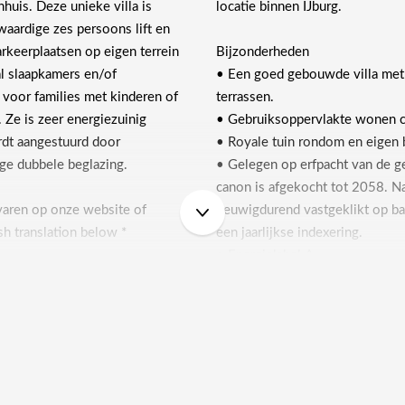
nhuis. Deze unieke villa is
locatie binnen IJburg.
aardige zes persoons lift en
arkeerplaatsen op eigen terrein
Bijzonderheden
al slaapkamers en/of
• Een goed gebouwde villa met li
 voor families met kinderen of
terrassen.
. Ze is zeer energiezuinig
• Gebruiksoppervlakte wonen c
rdt aangestuurd door
• Royale tuin rondom en eigen b
ge dubbele beglazing.
• Gelegen op erfpacht van de
canon is afgekocht tot 2058. Na
varen op onze website of
eeuwigdurend vastgeklikt op bas
h translation below *
een jaarlijkse indexering.
• Energielabel A
• Zeer energiezuinig door vloe
illa vallen de spiltrap en de
• Stadsverwarming en alarminsta
en lichte werkkamer met
meldkamer en camerabewaking m
chterin bevinden zich twee
• Drie parkeerplaatsen op het p
gendouche en een apart toilet.
• Mogelijkheid om boot over t
baar via trap of lift, zijn ruim