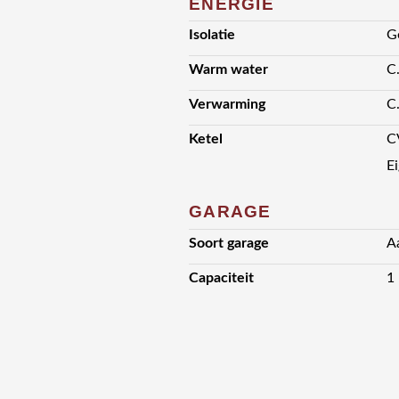
ENERGIE
Isolatie
G
Warm water
C
Verwarming
C
Ketel
C
E
GARAGE
Soort garage
A
Capaciteit
1