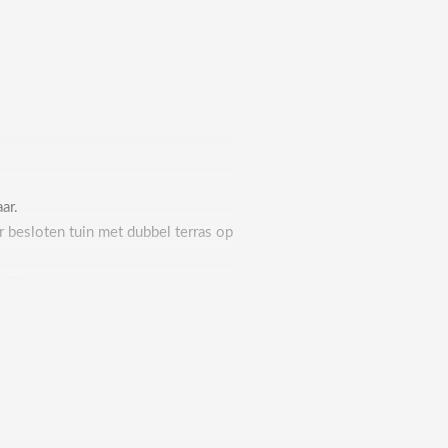
ar.
 besloten tuin met dubbel terras op
rd!
aar met 1 jaar optie
d/excl.