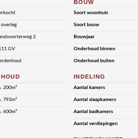
BOUW
erkocht
Soort woonhuis
n overleg
Soort bouw
andvoorterweg 2
Bouwjaar
111 GV
Onderhoud binnen
erdenhout
Onderhoud buiten
NHOUD
INDELING
a. 200m²
Aantal kamers
a. 793m²
Aantal slaapkamers
a. 600m³
Aantal badkamers
Aantal verdiepingen