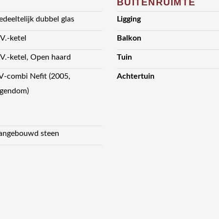
BUITENRUIMTE
edeeltelijk dubbel glas
Ligging
.V.-ketel
Balkon
.V.-ketel, Open haard
Tuin
V-combi Nefit (2005,
Achtertuin
igendom)
angebouwd steen