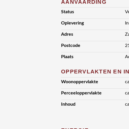
AANVAARDING
Status
V
Oplevering
I
Adres
Z
Postcode
2
Plaats
A
OPPERVLAKTEN EN I
Woonoppervlakte
c
Perceeloppervlakte
c
Inhoud
c