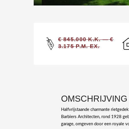
€ 845.000 K.K. — €
3.175 P.M. EX.
OMSCHRIJVING
Halfvrijstaande charmante rietgedek
Barbiers Architecten, rond 1928 gebouwde v
garage, omgeven door een royale voo