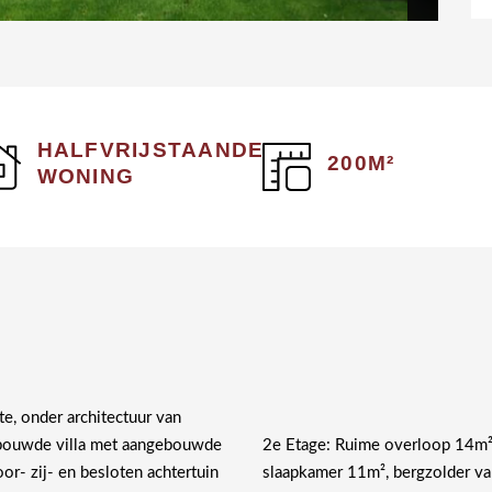
HALFVRIJSTAANDE
200M²
WONING
te, onder architectuur van
illa met aangebouwde
2e Etage: Ruime overloop 14m²,
r- zij- en besloten achtertuin
slaapkamer 11m², bergzolder va