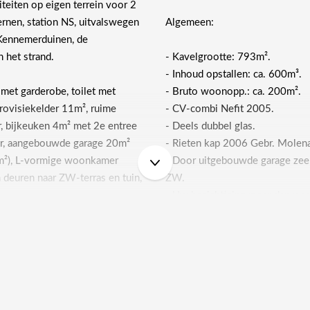
iteiten op eigen terrein voor 2
ernen, station NS, uitvalswegen
Algemeen:
 Kennemerduinen, de
rdamse Waterleidingduinen en het strand.
- Kavelgrootte: 793m².
- Inhoud opstallen: ca. 600m³.
 met garderobe, toilet met
- Bruto woonopp.: ca. 200m².
provisiekelder 11m², ruime
- CV-combi Nefit 2005.
r, bijkeuken 4m² met 2e entree
- Deels dubbel glas.
er, aangebouwde garage 20m²
- Rieten kap 2006 Gebr. Molena
kamer
- Door uitgebouwde garage zeer
ZW.
- Uw bezichtiging meer dan waa
-Tevens te huur: huurperiode 1 j
, studeer/slaapkamer 8m²,
- Gestoffeerd, ongemeubileerd
 met balkon ZW, badkamer
- Huurprijs: € 3.175,= per maan
 2 wastafels, 2e toilet, vaste
- Waarborgsom € 6.350,=