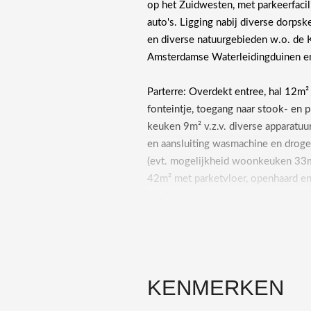
op het Zuidwesten, met parkeerfacil
auto's. Ligging nabij diverse dorpsk
en diverse natuurgebieden w.o. de
Amste
Parterre: Overdekt entree, hal 12m²
fonteintje, toegang naar stook- en 
keuken 9m² v.z.v. diverse apparatuu
en aansluiting wasmachine en drog
(evt. mogelijkheid woonkeuken 33m²), L-vormige woon
42m² met parketvloer, openhaard en deuren naar ZW-terras en tuin,
bordestrap naar
1e Etage: Overloop 8m², inloopkast
slaapkamer 13m², hoofdslaapkamer 18m²
met hoekduobad, wastafelmeubel met
KENMERKEN
trap naar zolderetage.