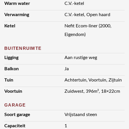
Warm water
C.V.-ketel
Verwarming
C.V.-ketel, Open haard
Ketel
Nefit Ecom-liner (2000,
Eigendom)
BUITENRUIMTE
Ligging
Aan rustige weg
Balkon
Ja
Tuin
Achtertuin, Voortuin, Zijtuin
Voortuin
Zuidwest, 396m², 18×22cm
GARAGE
Soort garage
Vrijstaand steen
Capaciteit
1