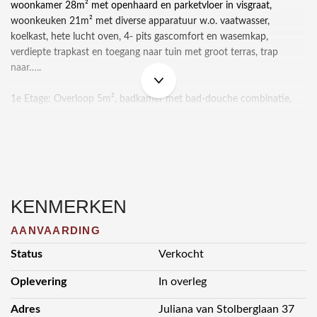
woonkamer 28m² met openhaard en parketvloer in visgraat,
woonkeuken 21m² met diverse apparatuur w.o. vaatwasser,
koelkast, hete lucht oven, 4- pits gascomfort en wasemkap,
verdiepte trapkast en toegang naar tuin met groot terras, trap
naar…..
1e Etage: Overloop 5m², badkamer met bad-douche combinatie,
wastafel, handdoekradiator, toilet en mechanische ventilatie, kast
met wasmachine aansluiting, slaapkamer 8m², slaapkamer 10m²
met inbouwkast, slaapkamer 12m² met balkon ZW, vaste trap
naar……
2e Etage: Overloop 6m², berging achter de knieschotten, cv-
KENMERKEN
opstelling, slaap/studeerkamer 12m² met dakkapel en kastenwand.
AANVAARDING
Status
Verkocht
Algemeen:
Oplevering
In overleg
- Kavelgrootte: 586m².
- Inhoud woning: ca. 400m³.
Adres
Juliana van Stolberglaan 37
- Bruto woonopp.: ca. 120m².