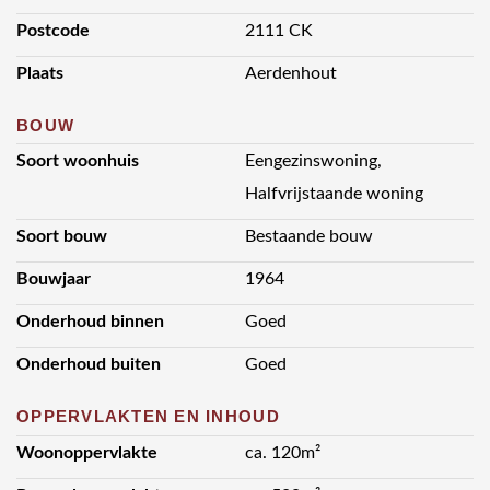
- CV-gas Nefit Ecom-liner ca. 2000.
Postcode
2111 CK
- Grotendeels dubbelglas.
- Partieel kapisolatie toegepast.
Plaats
Aerdenhout
- Voorzien van alarminstallatie.
- Beregeninstallatie met eigen pomp.
BOUW
- Object in optima forma.
Soort woonhuis
Eengezinswoning,
- Oplevering in overleg.
- Uw bezichtiging meer dan waard!
Halfvrijstaande woning
Soort bouw
Bestaande bouw
Bouwjaar
1964
Onderhoud binnen
Goed
Onderhoud buiten
Goed
OPPERVLAKTEN EN INHOUD
Woonoppervlakte
ca. 120m²