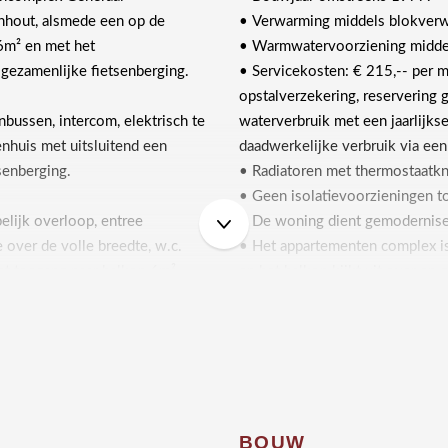
nhout, alsmede een op de
• Verwarming middels blokver
 6m² en met het
• Warmwatervoorziening middels
gezamenlijke fietsenberging.
• Servicekosten: € 215,-- per m
opstalverzekering, reservering
nbussen, intercom, elektrisch te
waterverbruik met een jaarlijks
enhuis met uitsluitend een
daadwerkelijke verbruik via ee
tsenberging.
• Radiatoren met thermostaatk
• Geen isolatievoorzieningen t
ijk overloop, entree
• De woning dient gemodernis
 over de volle breedte, w.c.
• Het appartementen complex i
t toegang naar balkon 6m²
en het balkon kijkt uit over en 
ansluiting wasmachine,
speelplaats van deze basisscho
ornuis en koelkast, slaapkamer
• Geen directe boven- en zij bu
, badkamer 3m² met douche,
• Op de openbare weg is voldo
• Oplevering in overleg.
BOUW