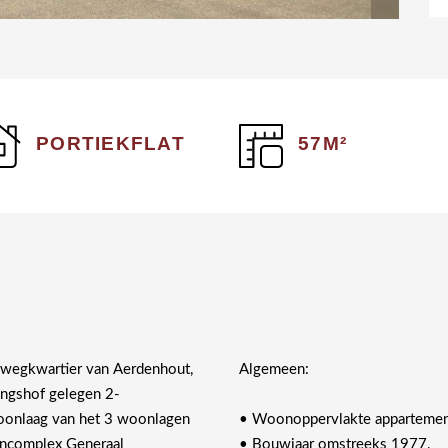
PORTIEKFLAT
57M²
nwegkwartier van Aerdenhout,
Algemeen:
ingshof gelegen 2-
onlaag van het 3 woonlagen
• Woonoppervlakte appartement
encomplex Generaal
• Bouwjaar omstreeks 1977.