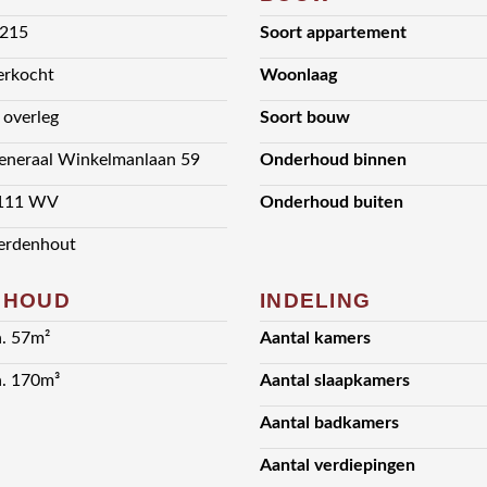
 215
Soort appartement
erkocht
Woonlaag
n overleg
Soort bouw
eneraal Winkelmanlaan 59
Onderhoud binnen
111 WV
Onderhoud buiten
erdenhout
NHOUD
INDELING
a. 57m²
Aantal kamers
a. 170m³
Aantal slaapkamers
Aantal badkamers
Aantal verdiepingen