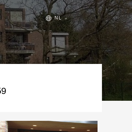
NL
59