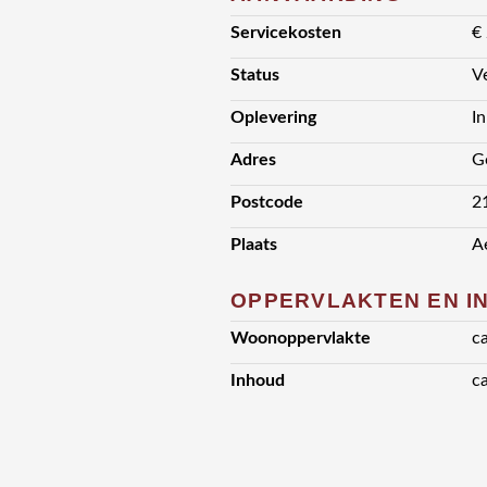
Servicekosten
€
Status
V
Oplevering
I
Adres
G
Postcode
2
Plaats
A
OPPERVLAKTEN EN I
Woonoppervlakte
c
Inhoud
c