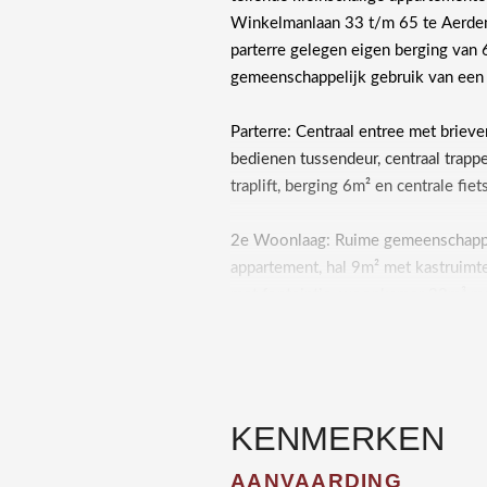
Winkelmanlaan 33 t/m 65 te Aerde
parterre gelegen eigen berging van
gemeenschappelijk gebruik van een 
Parterre: Centraal entree met brieve
bedienen tussendeur, centraal trapp
traplift, berging 6m² en centrale fie
2e Woonlaag: Ruime gemeenschappel
appartement, hal 9m² met kastruimte
met fonteintje, woonkamer 22m³ me
Zuid, eenvoudige keuken 6m² met a
keukenblok met dubbele spoelbak, f
12m² met toegang naar idem balkon
wastafel en elektrische boiler.
KENMERKEN
AANVAARDING