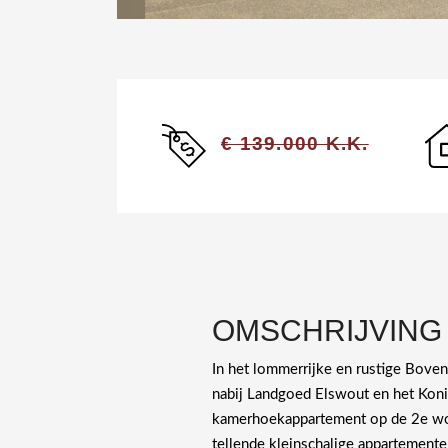
€ 139.000 K.K.
OMSCHRIJVING
In het lommerrijke en rustige Bove
nabij Landgoed Elswout en het Kon
kamerhoekappartement op de 2e wo
tellende kleinschalige appartement