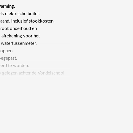
warming.
 elektrische boiler.
aand, inclusief stookkosten,
 groot onderhoud en
e afrekening voor het
n watertussenmeter.
noppen.
oegepast.
eerd te worden.
s gelegen achter de Vondelschool
grenst aan de
ol.
ren aan één zijde.
ende parkeergelegenheid aanwezig.