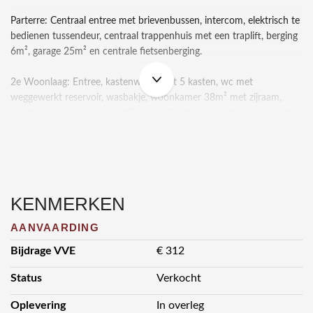
Parterre: Centraal entree met brievenbussen, intercom, elektrisch te
bedienen tussendeur, centraal trappenhuis met een traplift, berging
6m², garage 25m² en centrale fietsenberging.
2e Woonlaag: Entree, kastenwand met 5 kasten, wc met
weggewerkt reservoir, wasbakje, woonkamer 38m² met zijraam,
moderne open keuken met Siemens 4-pits ceramische kookplaat,
Siemens wasemkap, Corian aanrechtblad, brede laden, 1 ½
spoelbak, hoge koelkast, combi-oven, magnetron en ingebouwde
halogeen verlichting, balkon Zuid 7,8m², voorportaal naar badkamer
3m² met kast t.b.v. wasmachine, planken t.b.v. handdoeken, Miele
combi wasmachine, wastafelmeubel met enkele wastafel en inloop
KENMERKEN
douche, slaapkamer 13m² met toegang naar idem balkon.
AANVAARDING
Algemeen:
Bijdrage VVE
€ 312
• Woonoppervlakte appartement: 58m².
Status
Verkocht
• Bouwjaar 1977, renovatie 2006.
• Verwarming middels blokverwarming met caloriemeters.
Oplevering
In overleg
• Warmwatervoorziening elektrische boiler Inventum 80 liter.