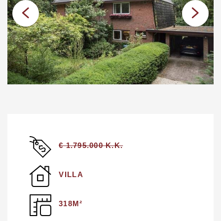
€ 1.795.000 K.K.
VILLA
318M²